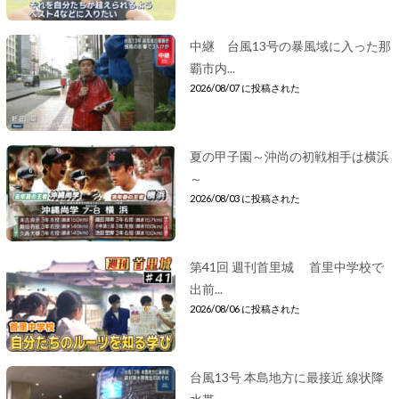
中継 台風13号の暴風域に入った那
覇市内...
2026/08/07 に投稿された
夏の甲子園～沖尚の初戦相手は横浜
～
2026/08/03 に投稿された
第41回 週刊首里城 首里中学校で
出前...
2026/08/06 に投稿された
台風13号 本島地方に最接近 線状降