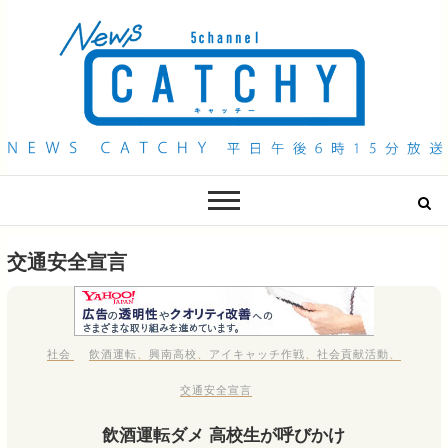
QAB NEWS Headline
キャッチー 月曜〜金曜 午後6時15分放送
交通安全宣言
社会
飲酒運転
、
興南高校
、
アイキャッチ作戦
、
社会貢献活動
、
交通安全宣言
飲酒運転ダメ 高校生が呼びかけ