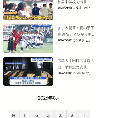
首里中学校で出前...
2026/08/06 に投稿された
きょう開幕！夏の甲子
園 沖尚ナインが入場...
2026/08/05 に投稿された
広島８１回目の原爆の
日 平和記念式典
2026/08/06 に投稿された
2026年8月
日
月
火
水
木
金
土