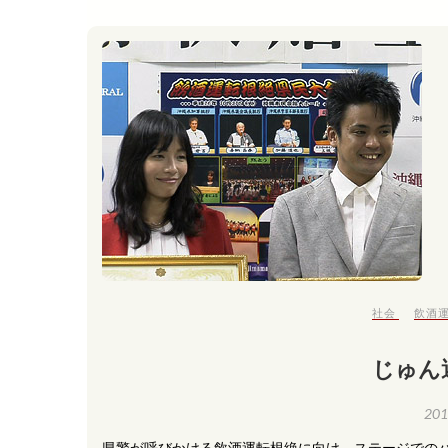
社会
飲酒
じゅん
20
県警が呼びかける飲酒運転根絶に向け、ステージでのパ