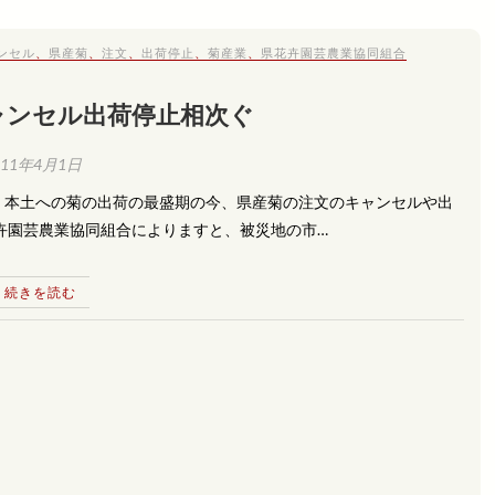
ンセル
、
県産菊
、
注文
、
出荷停止
、
菊産業
、
県花卉園芸農業協同組合
ャンセル出荷停止相次ぐ
011年4月1日
。本土への菊の出荷の最盛期の今、県産菊の注文のキャンセルや出
卉園芸農業協同組合によりますと、被災地の市…
続きを読む