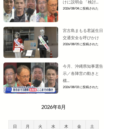
けに説明会 「検討...
2026/08/04 に投稿された
宮古島まもる君誕生日
交通安全を呼びかけ
2026/08/05 に投稿された
今月、沖縄県知事選告
示／各陣営の動きと
構...
2026/08/03 に投稿された
2026年8月
日
月
火
水
木
金
土