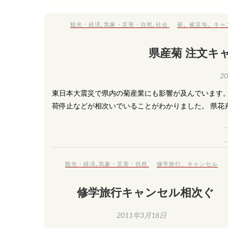
観光・経済
,
気象・災害・自然
,
社会
菊
、
被災地
、
キャ
県産菊 注文キ
2
東日本大震災で県内の菊産業にも影響が及んでいます
荷停止などが相次いでいることがわかりました。 県花
観光・経済
,
気象・災害・自然
修学旅行
、
キャンセル
修学旅行キャンセル相次ぐ
2011年3月18日