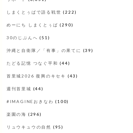
しまくとぅばで語る戦世
(222)
めーにち しまくとぅば
(290)
30のじぶんへ
(51)
沖縄と自衛隊／「有事」の果てに
(39)
たどる記憶 つなぐ平和
(44)
首里城2026 復興のキセキ
(43)
週刊首里城
(44)
#IMAGINEおきなわ
(100)
楽園の海
(296)
リュウキュウの自然
(95)