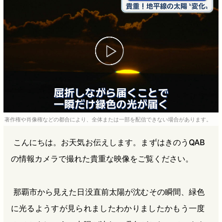
b
n
a
o
a
d
o
s
k
著作権や肖像権などの都合により、全体または一部を配信できない場合があります。
こんにちは。お天気お伝えします。まずはきのうQAB
の情報カメラで撮れた貴重な映像をご覧ください。
那覇市から見えた日没直前太陽が沈むその瞬間、緑色
に光るようすが見られましたわかりましたかもう一度