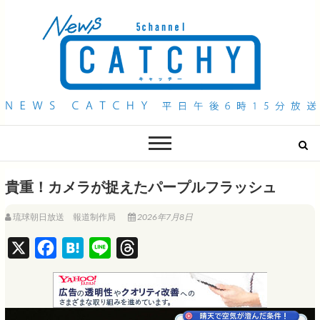
QAB NEWS Headline
キャッチー 月曜〜金曜 午後6時15分放送
貴重！カメラが捉えたパープルフラッシュ
琉球朝日放送 報道制作局
2026年7月8日
X
F
H
L
T
a
a
i
h
c
t
n
r
e
e
e
e