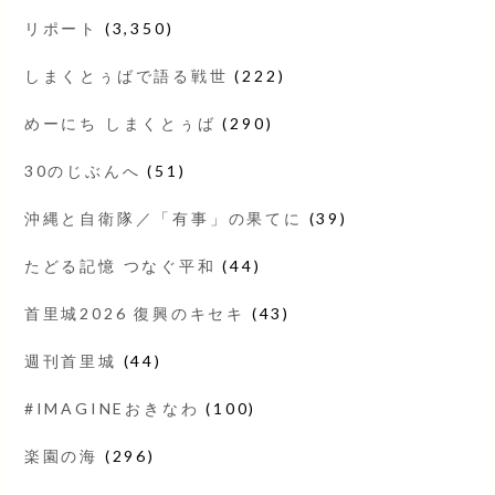
リポート
(3,350)
しまくとぅばで語る戦世
(222)
めーにち しまくとぅば
(290)
30のじぶんへ
(51)
沖縄と自衛隊／「有事」の果てに
(39)
たどる記憶 つなぐ平和
(44)
首里城2026 復興のキセキ
(43)
週刊首里城
(44)
#IMAGINEおきなわ
(100)
楽園の海
(296)