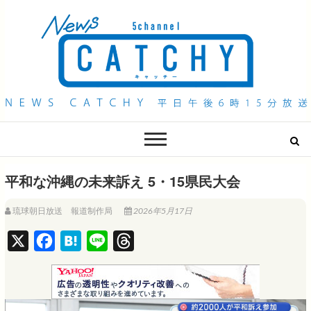
QAB NEWS Headline
キャッチー 月曜〜金曜 午後6時15分放送
平和な沖縄の未来訴え 5・15県民大会
琉球朝日放送 報道制作局
2026年5月17日
X
F
H
L
T
a
a
i
h
c
t
n
r
e
e
e
e