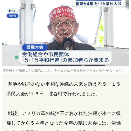
b
n
a
o
a
d
o
s
k
著作権や肖像権などの都合により、全体または一部を配信できない場合があります。
基地や戦争のない平和な沖縄の未来を訴える５・１５
県民大会が１６日、北谷町で行われました。
戦後、アメリカ軍の統治下におかれた沖縄が本土に復
帰してから５４年となった今年の県民大会には、労働