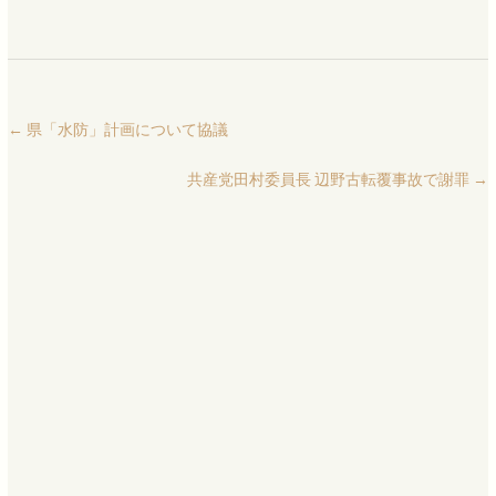
←
県「水防」計画について協議
共産党田村委員長 辺野古転覆事故で謝罪
→