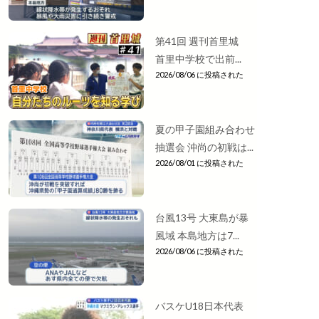
第41回 週刊首里城
首里中学校で出前...
2026/08/06 に投稿された
夏の甲子園組み合わせ
抽選会 沖尚の初戦は...
2026/08/01 に投稿された
台風13号 大東島が暴
風域 本島地方は7...
2026/08/06 に投稿された
バスケU18日本代表