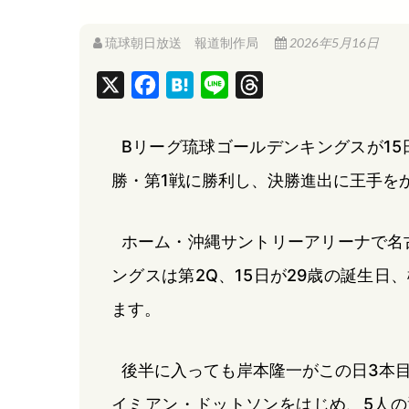
琉球朝日放送 報道制作局
2026年5月16日
X
F
H
L
T
a
a
i
h
c
t
n
r
Bリーグ琉球ゴールデンキングスが1
e
e
e
e
勝・第1戦に勝利し、決勝進出に王手を
b
n
a
o
a
d
ホーム・沖縄サントリーアリーナで名
o
s
ングスは第2Q、15日が29歳の誕生日
k
ます。
後半に入っても岸本隆一がこの日3本目
イミアン・ドットソンをはじめ、5人の