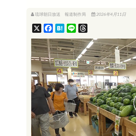
琉球朝日放送 報道制作局
2026年4月11日
X
F
H
L
T
a
a
i
h
c
t
n
r
e
e
e
e
b
n
a
o
a
d
o
s
k