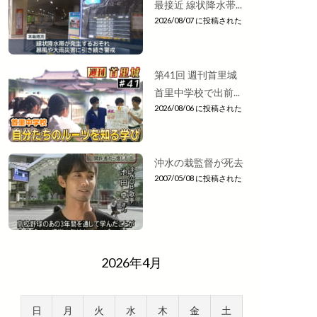
最接近 線状降水帯...
2026/08/07 に投稿された
第41回 週刊首里城
首里中学校で出前...
2026/08/06 に投稿された
沖水の栽監督が死去
2007/05/08 に投稿された
2026年4月
日
月
火
水
木
金
土