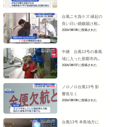
台風ニモ負ケズ 縁起の
良い日い婚姻届け相...
2026/08/08 に投稿された
中継 台風13号の暴風
域に入った那覇市内...
2026/08/07 に投稿された
ノロノロ台風13号 影
響長引く
2026/08/08 に投稿された
台風13号 本島地方に