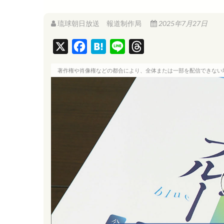
琉球朝日放送 報道制作局
2025年7月27日
X
F
H
L
T
a
a
i
h
著作権や肖像権などの都合により、全体または一部を配信できない
c
t
n
r
e
e
e
e
b
n
a
o
a
d
o
s
k