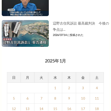
辺野古住民訴訟 最高裁判決 今後の
争点は...
2026/07/14 に投稿された
2025年1月
日
月
火
水
木
金
土
1
2
3
4
5
6
7
8
9
10
11
12
13
14
15
16
17
18