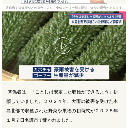
e
e
e
e
著作権や肖像権などの都合により、全体または一部を配信できない場合があります。
b
n
a
o
a
d
o
s
k
関係者は、「ことしは安定した収穫ができるよう」祈
願していました。２０２４年、大雨の被害を受けた本
島北部で収穫された野菜や果物の初荷式が２０２５年
１月７日名護市で開かれました。