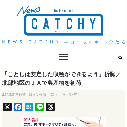
QAB NEWS Headline
キャッチー 月曜〜金曜 午後6時15分放送
「ことしは安定した収穫ができるよう」祈願／
北部地区のＪＡで農産物を初荷
琉球朝日放送 報道制作局
2025年1月7日
X
F
H
L
T
a
a
i
h
c
t
n
r