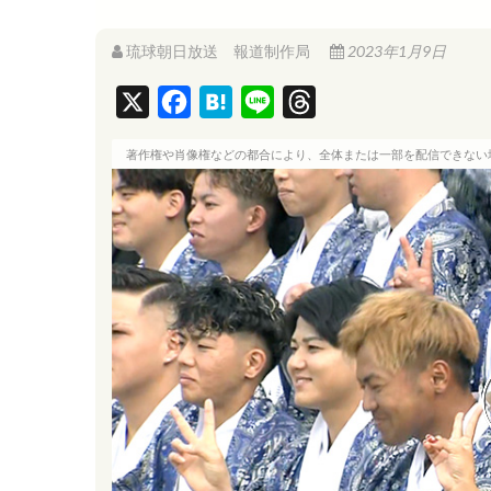
琉球朝日放送 報道制作局
2023年1月9日
X
F
H
L
T
a
a
i
h
著作権や肖像権などの都合により、全体または一部を配信できない
c
t
n
r
e
e
e
e
b
n
a
o
a
d
o
s
k