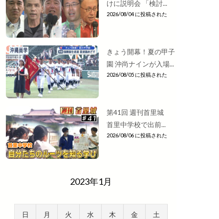
けに説明会 「検討...
2026/08/04 に投稿された
きょう開幕！夏の甲子
園 沖尚ナインが入場...
2026/08/05 に投稿された
第41回 週刊首里城
首里中学校で出前...
2026/08/06 に投稿された
2023年1月
日
月
火
水
木
金
土