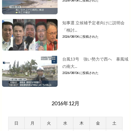
2026/08/06 に投稿された
知事選 立候補予定者向けに説明会
「検討...
2026/08/04 に投稿された
台風13号 強い勢力で西へ 暴風域
の南大...
2026/08/06 に投稿された
2016年12月
日
月
火
水
木
金
土