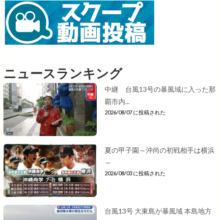
ニュースランキング
中継 台風13号の暴風域に入った那
覇市内...
2026/08/07 に投稿された
夏の甲子園～沖尚の初戦相手は横浜
～
2026/08/03 に投稿された
台風13号 大東島が暴風域 本島地方