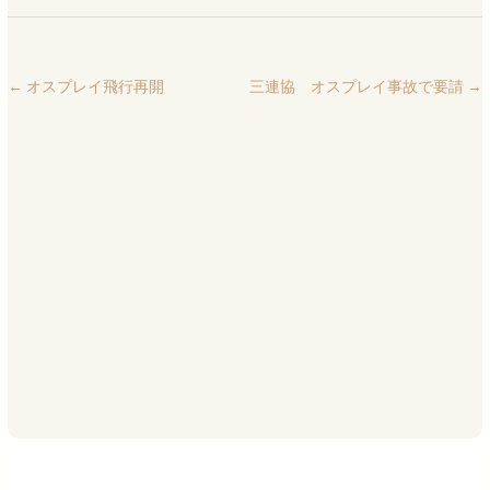
←
オスプレイ飛行再開
三連協 オスプレイ事故で要請
→