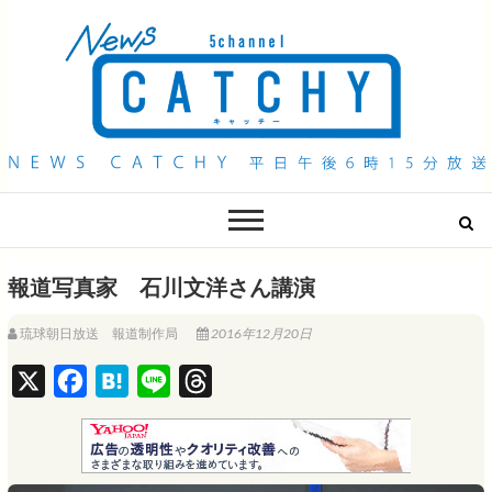
QAB NEWS Headline
キャッチー 月曜〜金曜 午後6時15分放送
報道写真家 石川文洋さん講演
琉球朝日放送 報道制作局
2016年12月20日
X
F
H
L
T
a
a
i
h
c
t
n
r
e
e
e
e