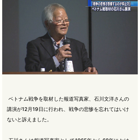
b
n
a
o
a
d
o
s
k
ベトナム戦争を取材した報道写真家、石川文洋さんの
講演が12月19日に行われ、戦争の悲惨を忘れてはいけ
ないと訴えました。