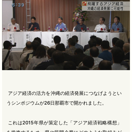
b
n
a
o
a
d
o
s
k
アジア経済の活力を沖縄の経済発展につなげようとい
うシンポジウムが26日那覇市で開かれました。
これは2015年県が策定した「アジア経済戦略構想」