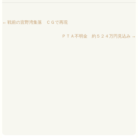
←
戦前の宜野湾集落 ＣＧで再現
ＰＴＡ不明金 約５２４万円見込み
→