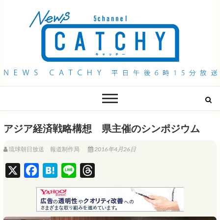
QAB NEWS Headline
キャッチー 月曜〜金曜 午後6時15分放送
アジア経済戦略構想 県主催のシンポジウム
琉球朝日放送 報道制作局
2016年4月26日
X
F
H
L
T
a
a
i
h
c
t
n
r
e
e
e
e