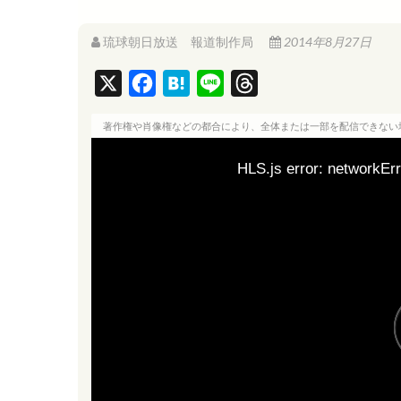
琉球朝日放送 報道制作局
2014年8月27日
X
F
H
L
T
a
a
i
h
著作権や肖像権などの都合により、全体または一部を配信できない
c
t
n
r
e
e
e
e
HLS.js error: networkErr
b
n
a
o
a
d
o
s
k