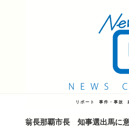
QAB NEWS Headli
キャッチー 月曜〜金曜 午後6時15分放送
リポート
事件・事故
翁長那覇市長 知事選出馬に