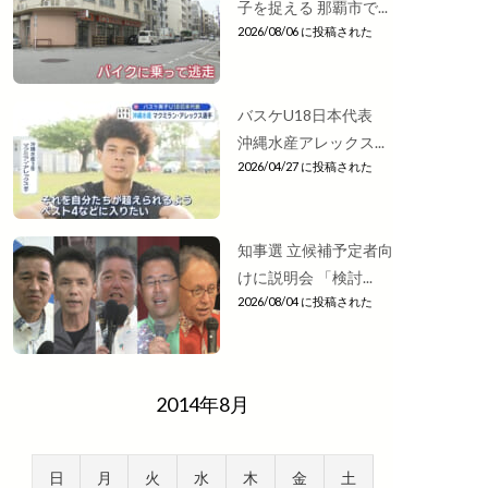
子を捉える 那覇市で...
2026/08/06 に投稿された
バスケU18日本代表
沖縄水産アレックス...
2026/04/27 に投稿された
知事選 立候補予定者向
けに説明会 「検討...
2026/08/04 に投稿された
2014年8月
日
月
火
水
木
金
土