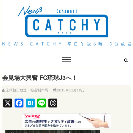
QAB NEWS Headline
キャッチー 月曜〜金曜 午後6時15分放送
会見場大興奮 FC琉球J3へ！
琉球朝日放送 報道制作局
2013年11月19日
X
F
H
L
T
a
a
i
h
c
t
n
r
e
e
e
e