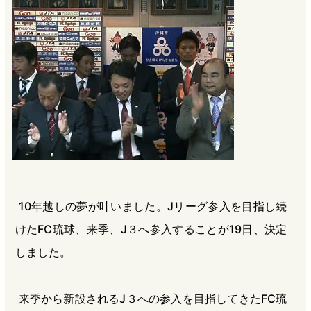
b
n
a
o
a
d
o
s
k
10年越しの夢が叶いました。Jリーグ参入を目指し続
けたFC琉球、来季、J３へ参入することが19日、決定
しました。
来季から新設されるJ３への参入を目指してきたFC琉