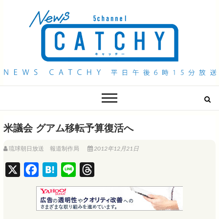
QAB NEWS Headline
キャッチー 月曜〜金曜 午後6時15分放送
米議会 グアム移転予算復活へ
琉球朝日放送 報道制作局
2012年12月21日
X
F
H
L
T
a
a
i
h
c
t
n
r
e
e
e
e