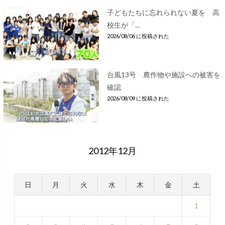
子どもたちに忘れられない夏を 高
校生が「...
2026/08/06 に投稿された
台風13号 農作物や施設への被害を
確認
2026/08/09 に投稿された
2012年12月
日
月
火
水
木
金
土
1