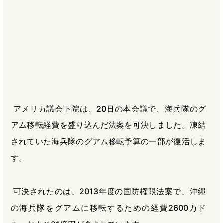
b
n
a
o
a
d
o
s
k
アメリカ議会下院は、20日の本会議で、海兵隊のグ
アム移転経費を盛り込んだ法案を可決しました。凍結
されていた海兵隊のグアム移転予算の一部が復活しま
す。
可決されたのは、2013年度の国防権限法案で、沖縄
の海兵隊をグアムに移転するための経費2600万ド