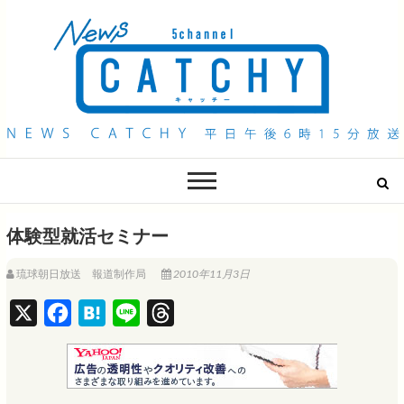
QAB NEWS Headline
キャッチー 月曜〜金曜 午後6時15分放送
体験型就活セミナー
琉球朝日放送 報道制作局
2010年11月3日
X
F
H
L
T
a
a
i
h
c
t
n
r
e
e
e
e