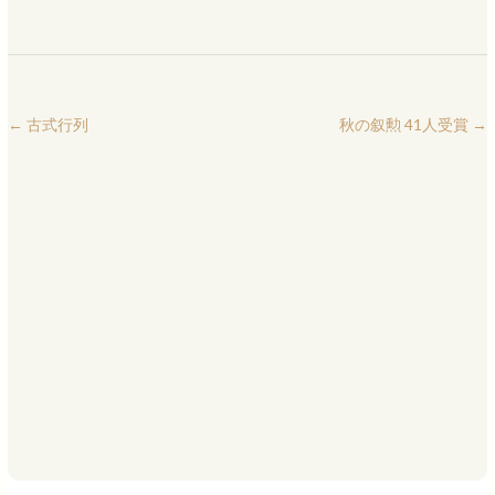
←
古式行列
秋の叙勲 41人受賞
→