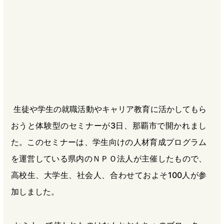
b
n
a
o
a
d
o
s
k
生徒や学生の就職活動やキャリア教育に活かしてもら
おうと体験型のセミナーが3日、那覇市で開かれまし
た。このセミナーは、学生向けの人材育成プログラム
を運営している県内のＮＰＯ法人が主催したもので、
高校生、大学生、社会人、合わせておよそ100人が参
加しました。