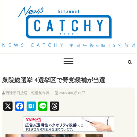
QAB NEWS Headline
キャッチー 月曜〜金曜 午後6時15分放送
衆院総選挙 4選挙区で野党候補が当選
琉球朝日放送 報道制作局
2009年8月31日
X
F
H
L
T
a
a
i
h
c
t
n
r
e
e
e
e