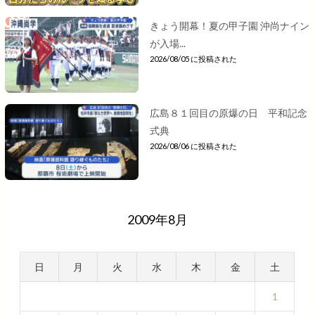
きょう開幕！夏の甲子園 沖尚ナイン
が入場...
2026/08/05 に投稿された
広島８１回目の原爆の日 平和記念
式典
2026/08/06 に投稿された
2009年8月
日
月
火
水
木
金
土
1