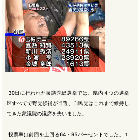
b
n
a
o
a
d
o
s
k
30日に行われた衆議院総選挙では、県内４つの選挙
区すべてで野党候補が当選、自民党はこれまで維持し
てきた衆議院の議席を失いました。
投票率は前回を上回る64・95パーセントでした。１