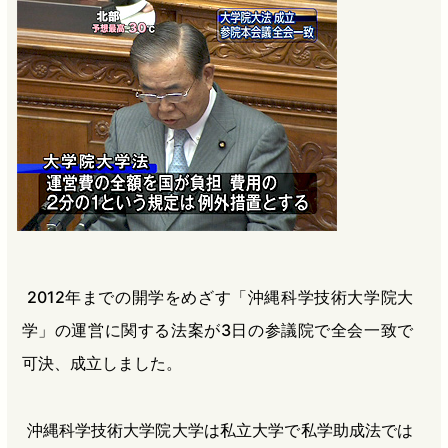
b
n
a
o
a
d
o
s
k
2012年までの開学をめざす「沖縄科学技術大学院大
学」の運営に関する法案が3日の参議院で全会一致で
可決、成立しました。
沖縄科学技術大学院大学は私立大学で私学助成法では