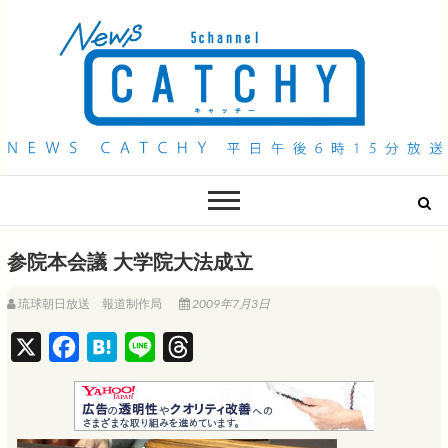
QAB NEWS Headline
キャッチー 月曜〜金曜 午後6時15分放送
参院本会議 大学院大法成立
琉球朝日放送 報道制作局
2009年7月3日
X
F
H
L
T
a
a
i
h
c
t
n
r
e
e
e
e