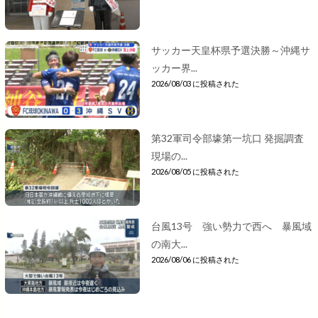
サッカー天皇杯県予選決勝～沖縄サ
ッカー界...
2026/08/03 に投稿された
第32軍司令部壕第一坑口 発掘調査
現場の...
2026/08/05 に投稿された
台風13号 強い勢力で西へ 暴風域
の南大...
2026/08/06 に投稿された