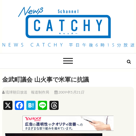
QAB NEWS Headline
キャッチー 月曜〜金曜 午後6時15分放送
金武町議会 山火事で米軍に抗議
琉球朝日放送 報道制作局
2009年5月21日
X
F
H
L
T
a
a
i
h
c
t
n
r
e
e
e
e