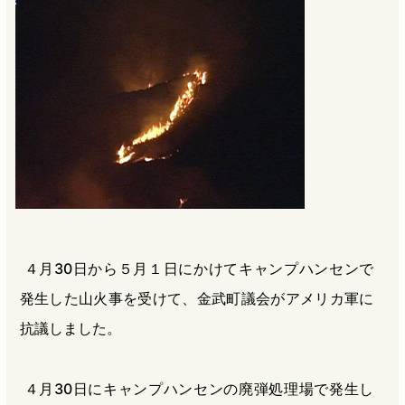
b
n
a
o
a
d
o
s
k
４月30日から５月１日にかけてキャンプハンセンで
発生した山火事を受けて、金武町議会がアメリカ軍に
抗議しました。
４月30日にキャンプハンセンの廃弾処理場で発生し