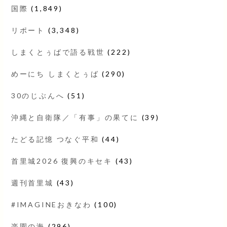
国際
(1,849)
リポート
(3,348)
しまくとぅばで語る戦世
(222)
めーにち しまくとぅば
(290)
30のじぶんへ
(51)
沖縄と自衛隊／「有事」の果てに
(39)
たどる記憶 つなぐ平和
(44)
首里城2026 復興のキセキ
(43)
週刊首里城
(43)
#IMAGINEおきなわ
(100)
楽園の海
(296)