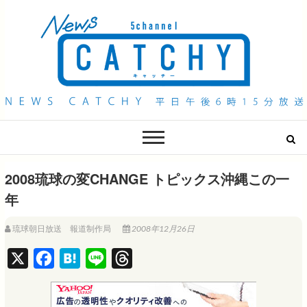
QAB NEWS Headline
キャッチー 月曜〜金曜 午後6時15分放送
2008琉球の変CHANGE トピックス沖縄この一
年
琉球朝日放送 報道制作局
2008年12月26日
X
F
H
L
T
a
a
i
h
c
t
n
r