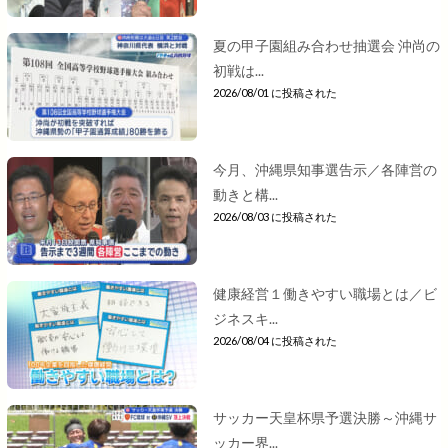
夏の甲子園組み合わせ抽選会 沖尚の
初戦は...
2026/08/01 に投稿された
今月、沖縄県知事選告示／各陣営の
動きと構...
2026/08/03 に投稿された
健康経営１働きやすい職場とは／ビ
ジネスキ...
2026/08/04 に投稿された
サッカー天皇杯県予選決勝～沖縄サ
ッカー界...