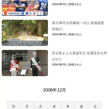
2026/08/03 に投稿された
第32軍司令部壕第一坑口 発掘調査
現場の...
2026/08/05 に投稿された
宮古島まもる君誕生日 交通安全を呼
びかけ
2026/08/05 に投稿された
2008年12月
日
月
火
水
木
金
土