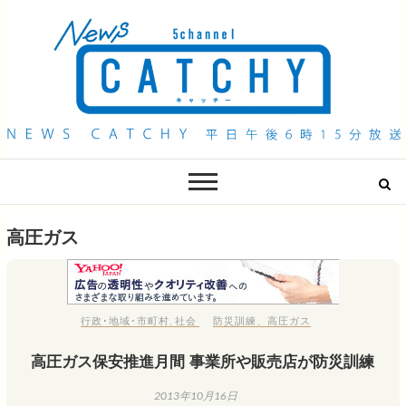
QAB NEWS Headline
キャッチー 月曜〜金曜 午後6時15分放送
高圧ガス
行政･地域･市町村
,
社会
防災訓練
、
高圧ガス
高圧ガス保安推進月間 事業所や販売店が防災訓練
2013年10月16日