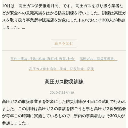
10月は「高圧ガス保安推進月間」です。 高圧ガスを取り扱う業者な
どが安全への意識高揚をはかる防災訓練を行いました。訓練は高圧ガ
スを取り扱う事業所や販売店を対象にしたものでおよそ300人が参加
しました。…
続きを読む
事件・事故
,
行政･地域･市町村
,
教育
,
社会
高圧ガス
、
取扱事業者
、
高圧ガス保安協会
、
訓練
、
防災訓練
、
防災
高圧ガス防災訓練
2010年11月4日
高圧ガスの取扱事業者を対象にした防災訓練が４日に金武町で行われ
ました。この訓練は高圧ガスの事故を防ごうと県と高圧ガス保安協会
が毎年この時期に実施しているもので、県内の事業者およそ300人が
参加しました…