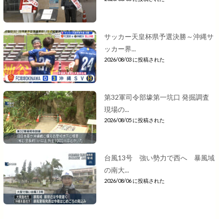
サッカー天皇杯県予選決勝～沖縄サ
ッカー界...
2026/08/03 に投稿された
第32軍司令部壕第一坑口 発掘調査
現場の...
2026/08/05 に投稿された
台風13号 強い勢力で西へ 暴風域
の南大...
2026/08/06 に投稿された