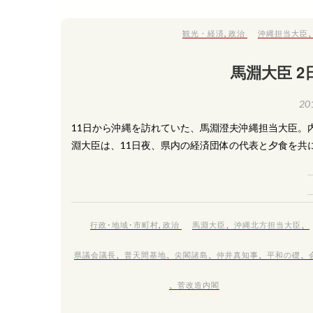
観光・経済
,
政治
沖縄担当大臣
馬淵大臣 2
20
11日から沖縄を訪れていた、馬淵澄夫沖縄担当大臣。
淵大臣は、11日夜、県内の経済団体の代表と夕食を共
行政･地域･市町村
,
政治
馬淵大臣
、
沖縄北方担当大臣
、
県議会議長
、
普天間基地
、
尖閣諸島
、
仲井真知事
、
平和の礎
、
、
菅改造内閣