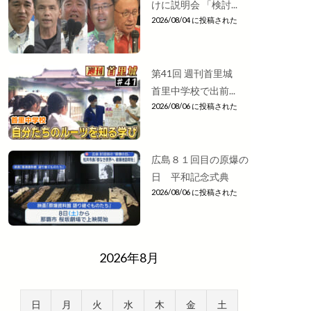
けに説明会 「検討...
2026/08/04 に投稿された
第41回 週刊首里城
首里中学校で出前...
2026/08/06 に投稿された
広島８１回目の原爆の
日 平和記念式典
2026/08/06 に投稿された
2026年8月
日
月
火
水
木
金
土