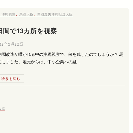
、
沖縄視察
、
馬淵大臣
、
馬淵澄夫沖縄担当大臣
日間で13カ所を視察
11年1月12日
内閣改造が囁かれる中の沖縄視察で、何を残したのでしょうか？ 馬
にしました。地元からは、中小企業への融…
続きを読む
会談