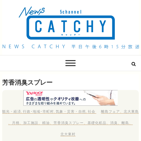
QAB NEWS Headline
キャッチー 月曜〜金曜 午後6時15分放送
芳香消臭スプレー
観光・経済
,
行政･地域･市町村
,
気象・災害・自然
,
社会
離島フェア
、
北大東島
、
月桃
、
加工施設
、
精油
、
芳香消臭スプレー
、
基礎化粧品
、
消臭
、
離島
、
北大東村