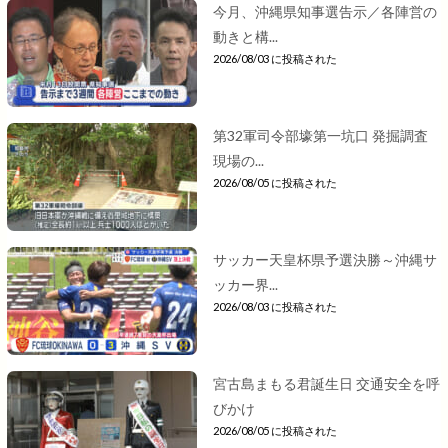
今月、沖縄県知事選告示／各陣営の
動きと構...
2026/08/03 に投稿された
第32軍司令部壕第一坑口 発掘調査
現場の...
2026/08/05 に投稿された
サッカー天皇杯県予選決勝～沖縄サ
ッカー界...
2026/08/03 に投稿された
宮古島まもる君誕生日 交通安全を呼
びかけ
2026/08/05 に投稿された