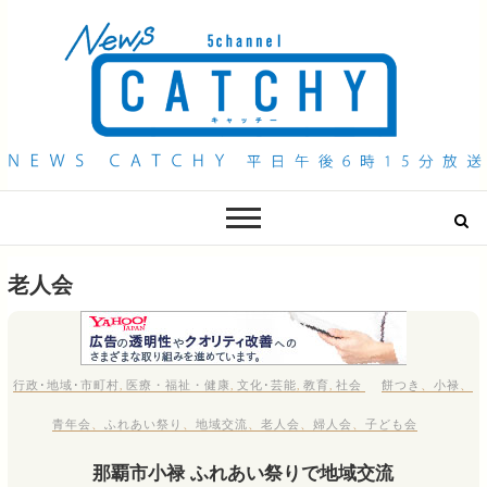
QAB NEWS Headline
キャッチー 月曜〜金曜 午後6時15分放送
老人会
行政･地域･市町村
,
医療・福祉・健康
,
文化･芸能
,
教育
,
社会
餅つき
、
小禄
、
青年会
、
ふれあい祭り
、
地域交流
、
老人会
、
婦人会
、
子ども会
那覇市小禄 ふれあい祭りで地域交流