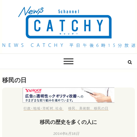
QAB NEWS Headline
キャッチー 月曜〜金曜 午後6時15分放送
移民の日
行政･地域･市町村
,
社会
移民
、
美術館
、
移民の日
移民の歴史を多くの人に
2014年6月18日