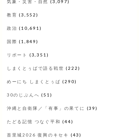
気象・災害・自然
(3,097)
教育
(3,552)
政治
(10,691)
国際
(1,849)
リポート
(3,351)
しまくとぅばで語る戦世
(222)
めーにち しまくとぅば
(290)
30のじぶんへ
(51)
沖縄と自衛隊／「有事」の果てに
(39)
たどる記憶 つなぐ平和
(44)
首里城2026 復興のキセキ
(43)