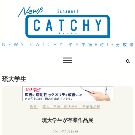
QAB NEWS Headline
キャッチー 月曜〜金曜 午後6時15分放送
琉大学生
教育
琉大
、
卒展
、
琉大学生
、
卒業作品展
琉大学生が卒業作品展
2011年2月16日