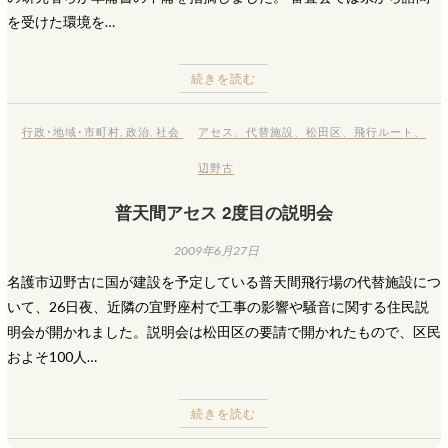
を受けた環境を…
続きを読む
行政･地域･市町村
,
政治
,
社会
アセス
、
代替施設
、
松田区
、
飛行ルート
、
辺野古
普天間アセス 2度目の説明会
2009年6月27日
名護市辺野古に国が建設を予定している普天間飛行場の代替施設につ
いて、26日夜、近隣の宜野座村で工事の影響や騒音に関する住民説
明会が開かれました。説明会は松田区の要請で開かれたもので、区民
およそ100人…
続きを読む