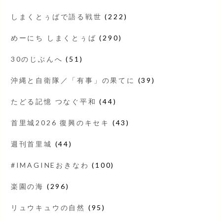
しまくとぅばで語る戦世
(222)
めーにち しまくとぅば
(290)
30のじぶんへ
(51)
沖縄と自衛隊／「有事」の果てに
(39)
たどる記憶 つなぐ平和
(44)
首里城2026 復興のキセキ
(43)
週刊首里城
(44)
#IMAGINEおきなわ
(100)
楽園の海
(296)
リュウキュウの自然
(95)