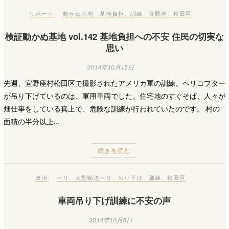
リポート
動かぬ基地
、
基地負担
、
訓練
、
宜野座
、
松田区
検証動かぬ基地 vol.142 基地負担への不安 住民の切実な
思い
2014年10月15日
先週、宜野座村松田区で撮影されたアメリカ軍の訓練。ヘリコプター
が吊り下げているのは、軍用車両でした。住宅地のすぐそば、人々が
畑仕事をしている真上で、危険な訓練が行われていたのです。 村の
面積の半分以上…
続きを読む
政治
ヘリ
、
大型輸送ヘリ
、
吊り下げ
、
訓練
、
松田区
車両吊り下げ訓練に不安の声
2014年10月8日