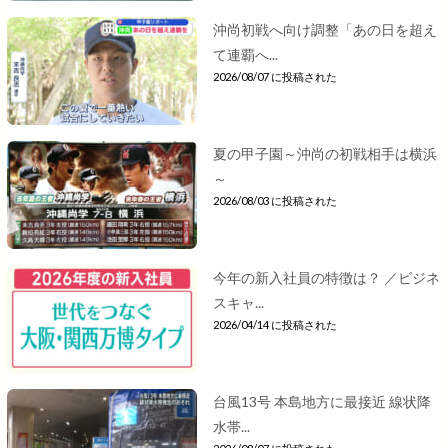
沖尚初戦へ向け調整「あの日を超え
て連覇へ...
2026/08/07 に投稿された
夏の甲子園～沖尚の初戦相手は横浜
～
2026/08/03 に投稿された
今年の新入社員の特徴は？ ／ビジネ
スキャ...
2026/04/14 に投稿された
台風13号 本島地方に最接近 線状降
水帯...