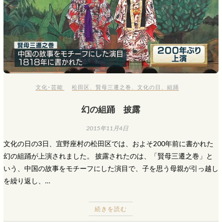
文化･芸能
松田区
、
賢母三遷之巻
、
文化の日
、
組踊
幻の組踊 披露
2015年11月4日
文化の日の3日、宜野座村の松田区では、およそ200年前に書かれた
幻の組踊が上演されました。 披露されたのは、「賢母三遷之巻」と
いう、中国の故事をモチーフにした演目で、子を思う母親が引っ越し
を繰り返し、…
続きを読む