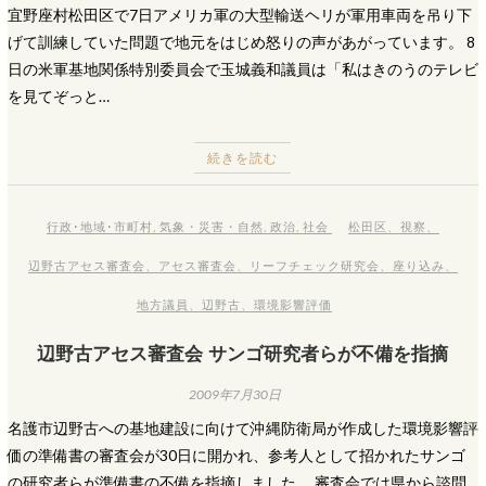
宜野座村松田区で7日アメリカ軍の大型輸送ヘリが軍用車両を吊り下
げて訓練していた問題で地元をはじめ怒りの声があがっています。 8
日の米軍基地関係特別委員会で玉城義和議員は「私はきのうのテレビ
を見てぞっと…
続きを読む
行政･地域･市町村
,
気象・災害・自然
,
政治
,
社会
松田区
、
視察
、
辺野古アセス審査会
、
アセス審査会
、
リーフチェック研究会
、
座り込み
、
地方議員
、
辺野古
、
環境影響評価
辺野古アセス審査会 サンゴ研究者らが不備を指摘
2009年7月30日
名護市辺野古への基地建設に向けて沖縄防衛局が作成した環境影響評
価の準備書の審査会が30日に開かれ、参考人として招かれたサンゴ
の研究者らが準備書の不備を指摘しました。 審査会では県から諮問