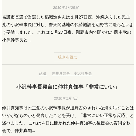
2010年1月28日
名護市長選で当選した稲嶺進さんは１月27日夜、沖縄入りした民主
党の小沢幹事長に対し、普天間基地の代替施設を辺野古に造らないよ
う要請しました。 これは１月27日夜、那覇市内で開かれた民主党の
小沢幹事長と…
続きを読む
政治
仲井真知事
、
小沢幹事長
小沢幹事長発言に仲井真知事「非常にいい」
2010年1月4日
仲井真知事は民主党の小沢幹事長が辺野古のきれいな海を汚すことは
いかがなものかと発言したことを受け、「非常にいい正常な反応」と
述べました。 これは４日に開かれた仲井真知事の後援会の賀詞交歓
会で、仲井真知…