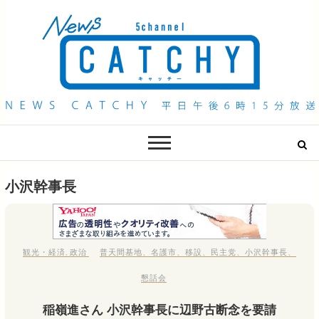
QAB NEWS Headline
キャッチー 月曜〜金曜 午後6時15分放送
小沢幹事長
観光・経済
,
政治
普天間基地
、
名護市
、
移設
、
民主党
、
小沢幹事長
、
懇話会
稲嶺進さん 小沢幹事長に辺野古断念を要請