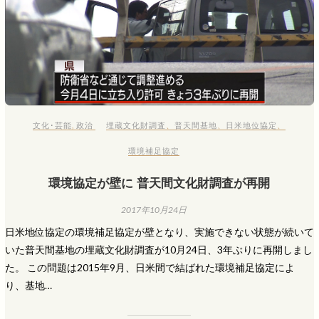
文化･芸能
,
政治
埋蔵文化財調査
、
普天間基地
、
日米地位協定
、
環境補足協定
環境協定が壁に 普天間文化財調査が再開
2017年10月24日
日米地位協定の環境補足協定が壁となり、実施できない状態が続いて
いた普天間基地の埋蔵文化財調査が10月24日、3年ぶりに再開しまし
た。 この問題は2015年9月、日米間で結ばれた環境補足協定によ
り、基地…