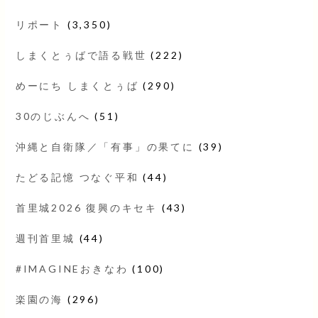
リポート
(3,350)
しまくとぅばで語る戦世
(222)
めーにち しまくとぅば
(290)
30のじぶんへ
(51)
沖縄と自衛隊／「有事」の果てに
(39)
たどる記憶 つなぐ平和
(44)
首里城2026 復興のキセキ
(43)
週刊首里城
(44)
#IMAGINEおきなわ
(100)
楽園の海
(296)