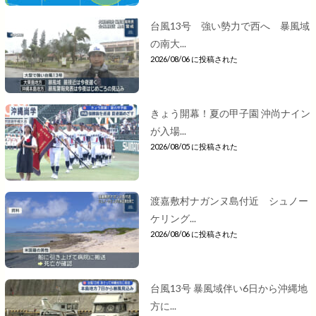
台風13号 強い勢力で西へ 暴風域
の南大...
2026/08/06 に投稿された
きょう開幕！夏の甲子園 沖尚ナイン
が入場...
2026/08/05 に投稿された
渡嘉敷村ナガンヌ島付近 シュノー
ケリング...
2026/08/06 に投稿された
台風13号 暴風域伴い6日から沖縄地
方に...