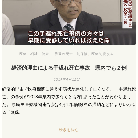
医療・福祉・健康
手遅れ死亡
、
無保険
、
医療制度改革
経済的理由による手遅れ死亡事故 県内でも２例
2019年4月12日
経済的理由で医療機関に通えず病状が悪化して亡くなる、「手遅れ死
亡」の事例が2018年県内で少なくとも2件あったことがわかりまし
た。 県民主医療機関連合会は4月12日保険料の滞納などによりいわゆ
る「無保…
続きを読む