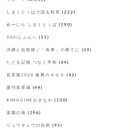
しまくとぅばで語る戦世
(222)
めーにち しまくとぅば
(290)
30のじぶんへ
(51)
沖縄と自衛隊／「有事」の果てに
(39)
たどる記憶 つなぐ平和
(44)
首里城2026 復興のキセキ
(43)
週刊首里城
(44)
#IMAGINEおきなわ
(100)
楽園の海
(296)
リュウキュウの自然
(95)