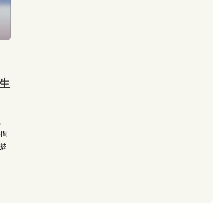
誕生
ス
時間
お披