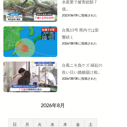
水産業で被害総額７
億...
2023/06/09 に投稿された
台風13号 県内では影
響続く
2026/08/08 に投稿された
台風ニモ負ケズ 縁起の
良い日い婚姻届け相...
2026/08/08 に投稿された
2026年8月
日
月
火
水
木
金
土