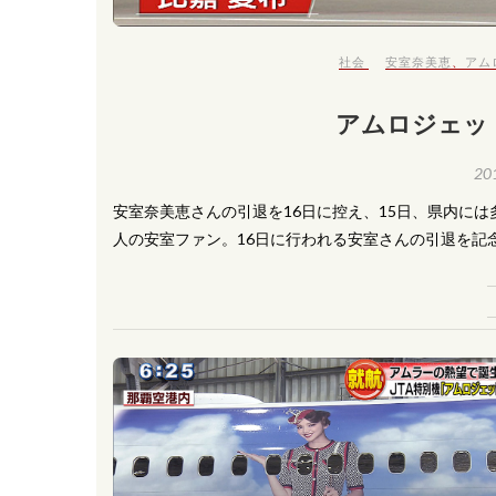
社会
安室奈美恵
、
アム
アムロジェッ
20
安室奈美恵さんの引退を16日に控え、15日、県内には
人の安室ファン。16日に行われる安室さんの引退を記