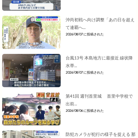
沖尚初戦へ向け調整「あの日を超え
て連覇へ...
2026/08/07 に投稿された
台風13号 本島地方に最接近 線状降
水帯...
2026/08/07 に投稿された
第41回 週刊首里城 首里中学校で
出前...
2026/08/06 に投稿された
防犯カメラが犯行の様子を捉える 那