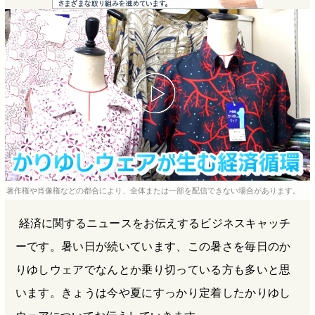
e
e
e
e
b
n
a
o
a
d
o
s
k
著作権や肖像権などの都合により、全体または一部を配信できない場合があります。
経済に関するニュースをお伝えするビジネスキャッチ
ーです。暑い日が続いています、この暑さを毎日のか
りゆしウェアでなんとか乗り切っている方も多いと思
います。きょうは今や夏にすっかり定着したかりゆし