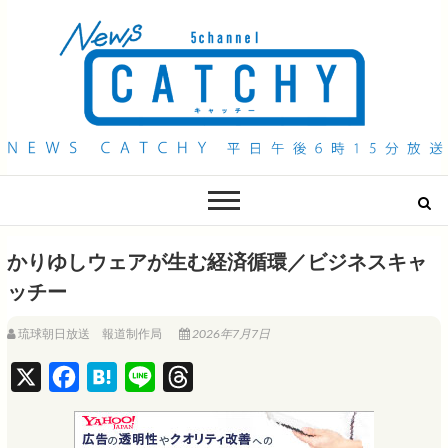
QAB NEWS Headline
キャッチー 月曜〜金曜 午後6時15分放送
かりゆしウェアが生む経済循環／ビジネスキャ
ッチー
琉球朝日放送 報道制作局
2026年7月7日
X
F
H
L
T
a
a
i
h
c
t
n
r