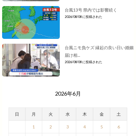
台風13号 県内では影響続く
2026/08/08 に投稿された
台風ニモ負ケズ 縁起の良い日い婚姻
届け相...
2026/08/08 に投稿された
2026年6月
日
月
火
水
木
金
土
1
2
3
4
5
6