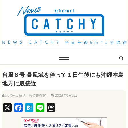
QAB NEWS Headline
キャッチー 月曜〜金曜 午後6時15分放送
台風６号 暴風域を伴って１日午後にも沖縄本島
地方に最接近
琉球朝日放送 報道制作局
2026年6月1日
X
F
H
L
T
a
a
i
h
c
t
n
r