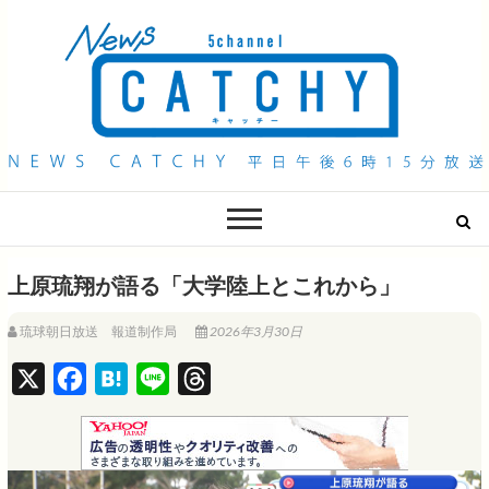
QAB NEWS Headline
キャッチー 月曜〜金曜 午後6時15分放送
上原琉翔が語る「大学陸上とこれから」
琉球朝日放送 報道制作局
2026年3月30日
X
F
H
L
T
a
a
i
h
c
t
n
r
e
e
e
e