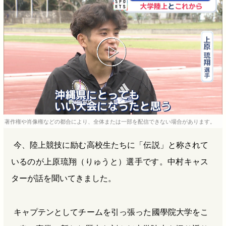
b
n
a
o
a
d
o
s
k
著作権や肖像権などの都合により、全体または一部を配信できない場合があります。
今、陸上競技に励む高校生たちに「伝説」と称されて
いるのが上原琉翔（りゅうと）選手です。中村キャス
ターが話を聞いてきました。
キャプテンとしてチームを引っ張った國學院大学をこ