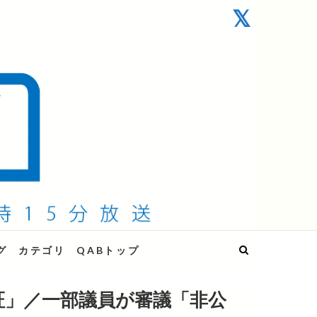
グ
カテゴリ
QABトップ
証」／一部議員が審議「非公