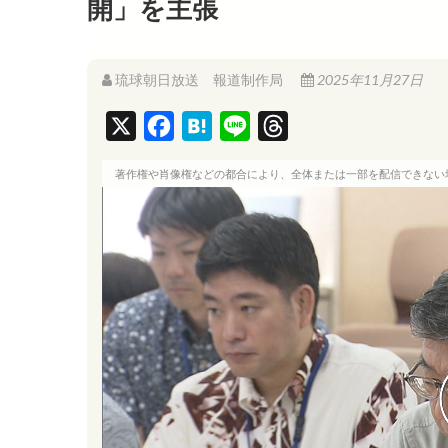
開」を主張
琉球朝日放送 報道制作局
2025年11月27日
X
F
H
L
T
a
a
i
h
著作権や肖像権などの都合により、全体または一部を配信できない
c
t
n
r
e
e
e
e
b
n
a
o
a
d
o
s
k