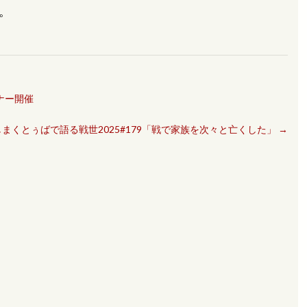
。
ナー開催
しまくとぅばで語る戦世2025#179「戦で家族を次々と亡くした」
→