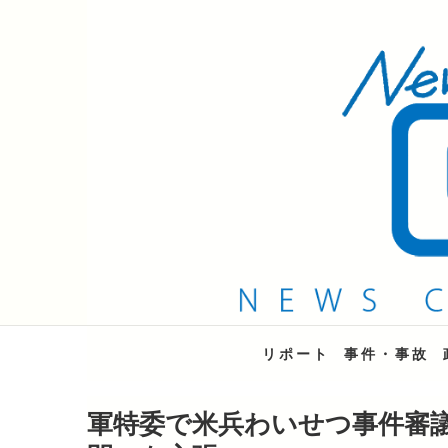
QAB NEWS Headli
キャッチー 月曜〜金曜 午後6時15分放送
リポート
事件・事故
軍特委で米兵わいせつ事件審