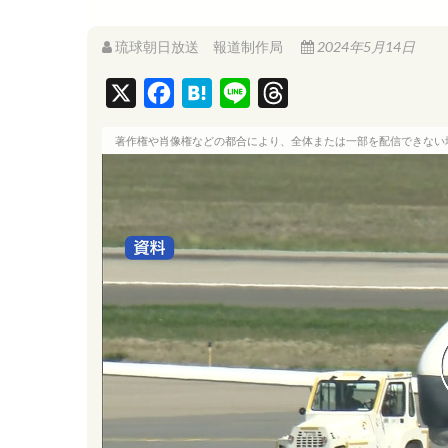
琉球朝日放送 報道制作局
2024年5月14日
X
F
H
L
T
a
a
i
h
著作権や肖像権などの都合により、全体または一部を配信できない
c
t
n
r
e
e
e
e
b
n
a
o
a
d
o
s
k