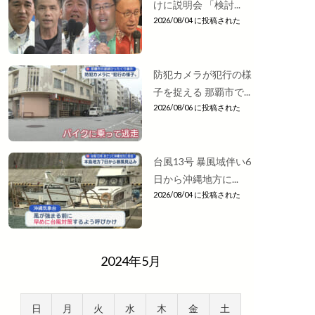
けに説明会 「検討...
2026/08/04 に投稿された
防犯カメラが犯行の様
子を捉える 那覇市で...
2026/08/06 に投稿された
台風13号 暴風域伴い6
日から沖縄地方に...
2026/08/04 に投稿された
2024年5月
日
月
火
水
木
金
土