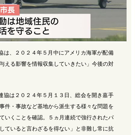
協は、２０２４年５月中にアメリカ海軍が配備
与える影響を情報収集していきたい」今後の対
連協は２０２４年５月１３日、総会を開き嘉手
事件・事故など基地から派生する様々な問題を
ていくことを確認。５ヵ月連続で強行されたパ
していると言わざるを得ない」と非難し常に抗