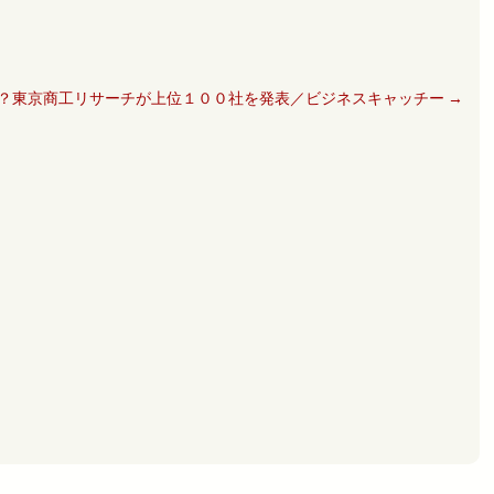
？東京商工リサーチが上位１００社を発表／ビジネスキャッチー
→