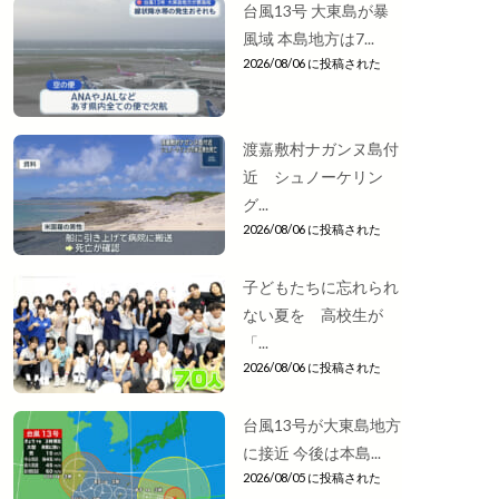
台風13号 大東島が暴
風域 本島地方は7...
2026/08/06 に投稿された
渡嘉敷村ナガンヌ島付
近 シュノーケリン
グ...
2026/08/06 に投稿された
子どもたちに忘れられ
ない夏を 高校生が
「...
2026/08/06 に投稿された
台風13号が大東島地方
に接近 今後は本島...
2026/08/05 に投稿された