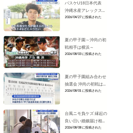
バスケU18日本代表
沖縄水産アレックス...
2026/04/27 に投稿された
夏の甲子園～沖尚の初
戦相手は横浜～
2026/08/03 に投稿された
夏の甲子園組み合わせ
抽選会 沖尚の初戦は...
2026/08/01 に投稿された
台風ニモ負ケズ 縁起の
良い日い婚姻届け相...
2026/08/08 に投稿された