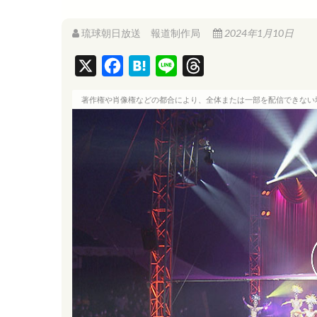
琉球朝日放送 報道制作局
2024年1月10日
X
F
H
L
T
a
a
i
h
著作権や肖像権などの都合により、全体または一部を配信できない
c
t
n
r
e
e
e
e
b
n
a
o
a
d
o
s
k