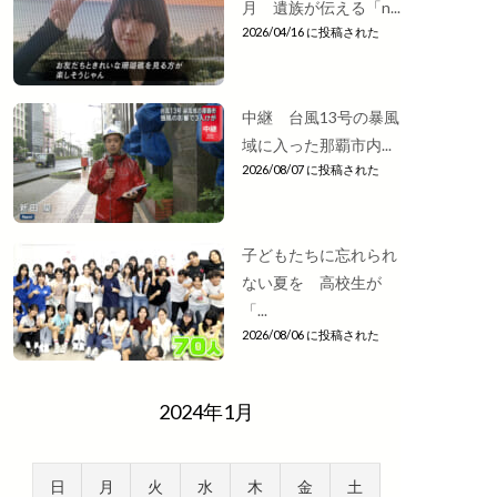
月 遺族が伝える「n...
2026/04/16 に投稿された
中継 台風13号の暴風
域に入った那覇市内...
2026/08/07 に投稿された
子どもたちに忘れられ
ない夏を 高校生が
「...
2026/08/06 に投稿された
2024年1月
日
月
火
水
木
金
土