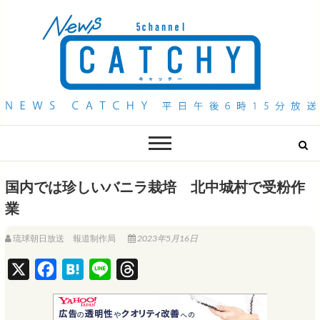
QAB NEWS Headline
キャッチー 月曜〜金曜 午後6時15分放送
国内では珍しいバニラ栽培 北中城村で受粉作
業
琉球朝日放送 報道制作局
2023年5月16日
X
F
H
L
T
a
a
i
h
c
t
n
r