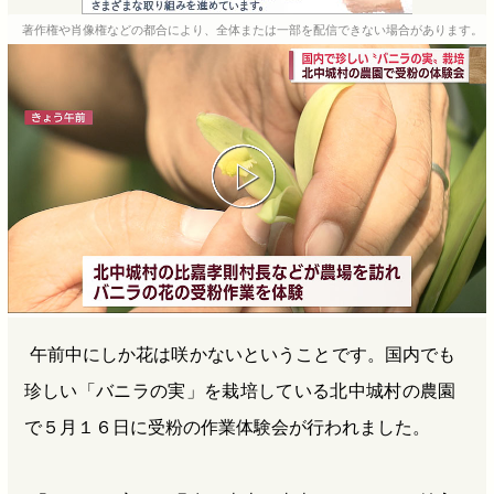
e
e
e
e
著作権や肖像権などの都合により、全体または一部を配信できない場合があります。
b
n
a
o
a
d
o
s
k
午前中にしか花は咲かないということです。国内でも
珍しい「バニラの実」を栽培している北中城村の農園
で５月１６日に受粉の作業体験会が行われました。