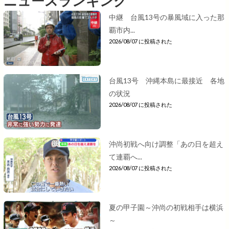
ニュースランキング
中継 台風13号の暴風域に入った那
覇市内...
2026/08/07 に投稿された
台風13号 沖縄本島に最接近 各地
の状況
2026/08/07 に投稿された
沖尚初戦へ向け調整「あの日を超え
て連覇へ...
2026/08/07 に投稿された
夏の甲子園～沖尚の初戦相手は横浜
～