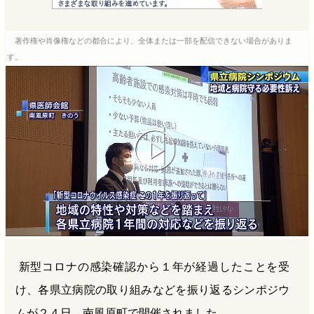
e
e
e
e
b
n
a
著作権や肖像権などの都合により、全体または一部を配信できない場合がありま
o
a
d
す。
o
s
k
新型コロナの感染確認から１年が経過したことを受
け、各県立病院の取り組みなどを振り返るシンポジウ
ムが２４日、南風原町で開催されました。