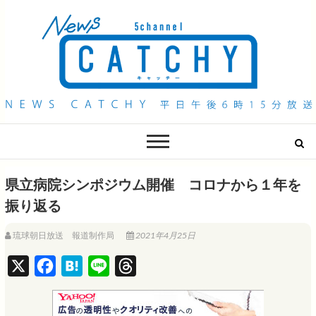
QAB NEWS Headline
キャッチー 月曜〜金曜 午後6時15分放送
県立病院シンポジウム開催 コロナから１年を
振り返る
琉球朝日放送 報道制作局
2021年4月25日
X
F
H
L
T
a
a
i
h
c
t
n
r