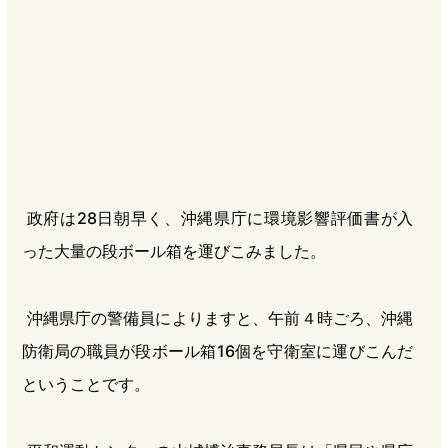
b
n
a
o
a
d
o
s
k
政府は28日朝早く、沖縄県庁に環境影響評価書が入
った大量の段ボール箱を運びこみました。
沖縄県庁の警備員によりますと、午前４時ごろ、沖縄
防衛局の職員が段ボール箱16個を守衛室に運びこんだ
ということです。