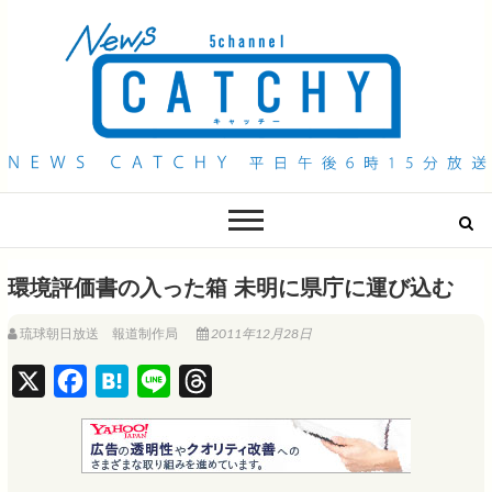
QAB NEWS Headline
キャッチー 月曜〜金曜 午後6時15分放送
環境評価書の入った箱 未明に県庁に運び込む
琉球朝日放送 報道制作局
2011年12月28日
X
F
H
L
T
a
a
i
h
c
t
n
r
e
e
e
e