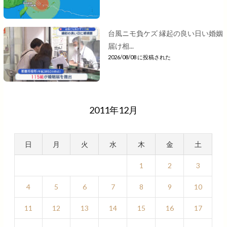
台風ニモ負ケズ 縁起の良い日い婚姻
届け相...
2026/08/08 に投稿された
2011年12月
日
月
火
水
木
金
土
1
2
3
4
5
6
7
8
9
10
11
12
13
14
15
16
17