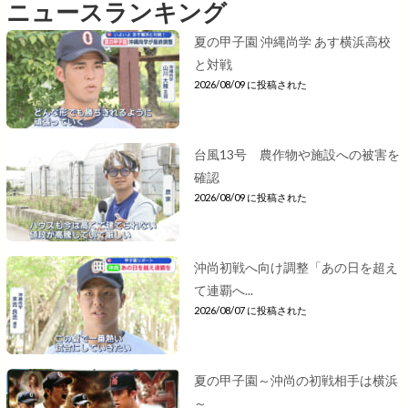
ニュースランキング
夏の甲子園 沖縄尚学 あす横浜高校
と対戦
2026/08/09 に投稿された
台風13号 農作物や施設への被害を
確認
2026/08/09 に投稿された
沖尚初戦へ向け調整「あの日を超え
て連覇へ...
2026/08/07 に投稿された
夏の甲子園～沖尚の初戦相手は横浜
～