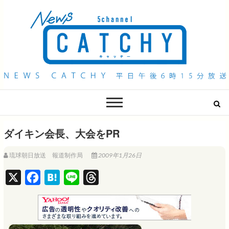
QAB NEWS Headline
キャッチー 月曜〜金曜 午後6時15分放送
ダイキン会長、大会をPR
琉球朝日放送 報道制作局
2009年1月26日
X
F
H
L
T
a
a
i
h
c
t
n
r
e
e
e
e