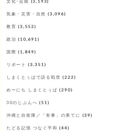
文化･芸能
(3,193)
気象・災害・自然
(3,096)
教育
(3,552)
政治
(10,691)
国際
(1,849)
リポート
(3,351)
しまくとぅばで語る戦世
(222)
めーにち しまくとぅば
(290)
30のじぶんへ
(51)
沖縄と自衛隊／「有事」の果てに
(39)
たどる記憶 つなぐ平和
(44)