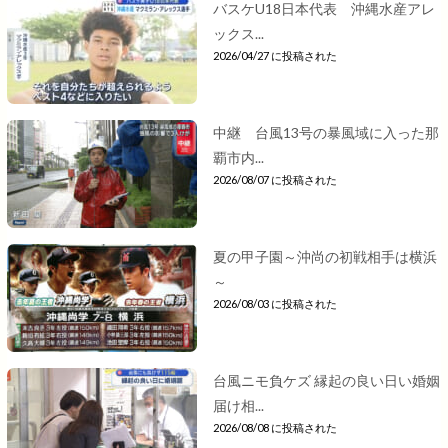
バスケU18日本代表 沖縄水産アレ
ックス...
2026/04/27 に投稿された
中継 台風13号の暴風域に入った那
覇市内...
2026/08/07 に投稿された
夏の甲子園～沖尚の初戦相手は横浜
～
2026/08/03 に投稿された
台風ニモ負ケズ 縁起の良い日い婚姻
届け相...
2026/08/08 に投稿された