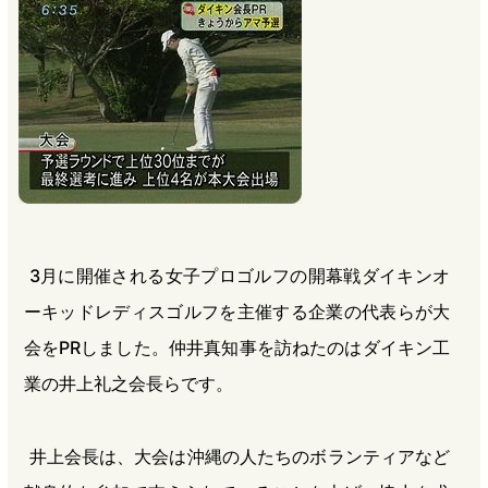
b
n
a
o
a
d
o
s
k
3月に開催される女子プロゴルフの開幕戦ダイキンオ
ーキッドレディスゴルフを主催する企業の代表らが大
会をPRしました。仲井真知事を訪ねたのはダイキン工
業の井上礼之会長らです。
井上会長は、大会は沖縄の人たちのボランティアなど