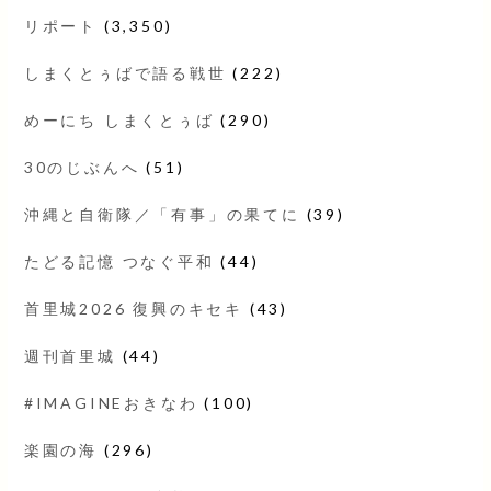
リポート
(3,350)
しまくとぅばで語る戦世
(222)
めーにち しまくとぅば
(290)
30のじぶんへ
(51)
沖縄と自衛隊／「有事」の果てに
(39)
たどる記憶 つなぐ平和
(44)
首里城2026 復興のキセキ
(43)
週刊首里城
(44)
#IMAGINEおきなわ
(100)
楽園の海
(296)