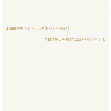
←
那覇市安里 ブロック片落下か？一時騒然
危機突破大会 農家3000人が窮状訴える
→