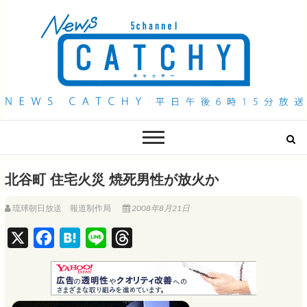
QAB NEWS Headline
キャッチー 月曜〜金曜 午後6時15分放送
北谷町 住宅火災 焼死男性が放火か
琉球朝日放送 報道制作局
2008年8月21日
X
F
H
L
T
a
a
i
h
c
t
n
r
e
e
e
e