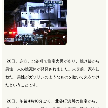
b
n
a
o
a
d
o
s
k
20日、夕方、北谷町で住宅火災があり、焼け跡から
男性一人の焼死体が発見されました。火災前、家を訪
ねた、男性がガソリンのようなものを撒いて火をつけ
たということです。
20日、午後4時10分ごろ、北谷町浜川の住宅から、