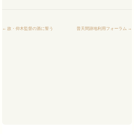
←
故・仰木監督の酒に誓う
普天間跡地利用フォーラム
→