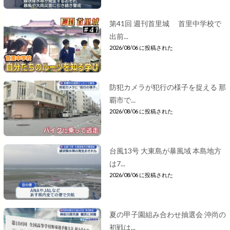
第41回 週刊首里城 首里中学校で
出前...
2026/08/06 に投稿された
防犯カメラが犯行の様子を捉える 那
覇市で...
2026/08/06 に投稿された
台風13号 大東島が暴風域 本島地方
は7...
2026/08/06 に投稿された
夏の甲子園組み合わせ抽選会 沖尚の
初戦は...