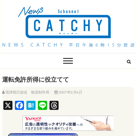
QAB NEWS Headline
キャッチー 月曜〜金曜 午後6時15分放送
運転免許所得に役立てて
琉球朝日放送 報道制作局
2007年2月6日
X
F
H
L
T
a
a
i
h
c
t
n
r
e
e
e
e