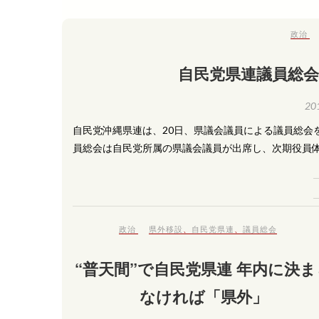
政治
自民党県連議員総会
20
自民党沖縄県連は、20日、県議会議員による議員総会
員総会は自民党所属の県議会議員が出席し、次期役員体
政治
県外移設
、
自民党県連
、
議員総会
“普天間”で自民党県連 年内に決ま
なければ「県外」