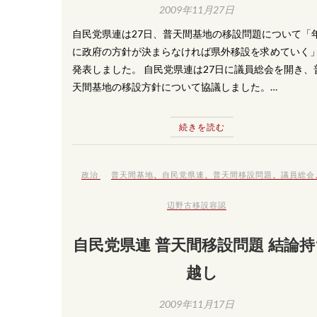
2009年11月27日
自民党県連は27日、普天間基地の移設問題について「
に政府の方針が決まらなければ県外移設を求めていく
発表しました。 自民党県連は27日に議員総会を開き、
天間基地の移設方針について協議しました。…
続きを読む
政治
普天間基地
、
自民党県連
、
普天間移設問題
、
議員総会
辺野古移設容認
自民党県連 普天間移設問題 結論
越し
2009年11月17日