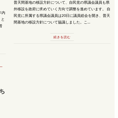
普天間基地の移設方針について、自民党の県議会議員も県
外移設を政府に求めていく方向で調整を進めています。 自
年内
民党に所属する県議会議員は20日に議員総会を開き、普天
」と
間基地の移設方針について協議しました。こ…
普
続きを読む
、
持ち