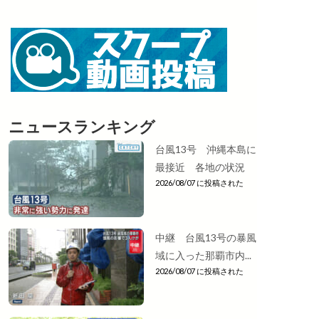
ニュースランキング
台風13号 沖縄本島に
最接近 各地の状況
2026/08/07 に投稿された
中継 台風13号の暴風
域に入った那覇市内...
2026/08/07 に投稿された