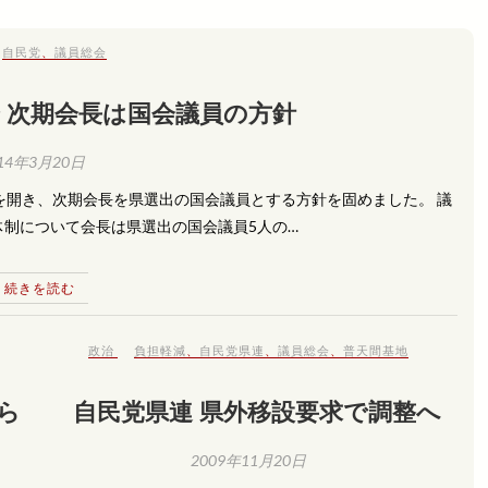
自民党
、
議員総会
 次期会長は国会議員の方針
14年3月20日
を開き、次期会長を県選出の国会議員とする方針を固めました。 議
制について会長は県選出の国会議員5人の…
続きを読む
政治
負担軽減
、
自民党県連
、
議員総会
、
普天間基地
ら
自民党県連 県外移設要求で調整へ
2009年11月20日