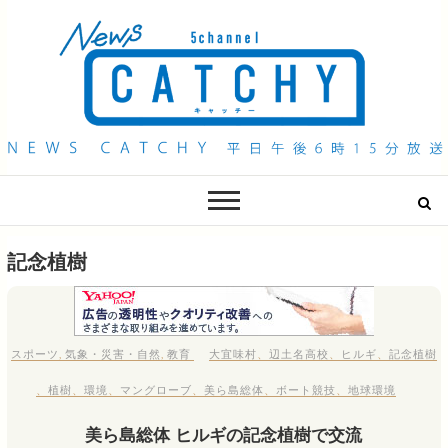
QAB NEWS Headline
キャッチー 月曜〜金曜 午後6時15分放送
記念植樹
スポーツ
,
気象・災害・自然
,
教育
大宜味村
、
辺土名高校
、
ヒルギ
、
記念植樹
、
植樹
、
環境
、
マングローブ
、
美ら島総体
、
ボート競技
、
地球環境
美ら島総体 ヒルギの記念植樹で交流