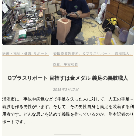
医療・福祉・健康
,
リポート
砂田義肢製作所
、
Ｑプラスリポート
、
義肢職人
、
義肢
、
平安裕貴
Qプラスリポート 目指すは金メダル 義足の義肢職人
2018年5月17日
浦添市に、事故や病気などで手足を失った人に対して、人工の手足＝
義肢を作る男性がいます。そして、その男性自身も義足を装着する利
用者です。どんな思いを込めて義肢を作っているのか、岸本記者のリ
ポートです。 …