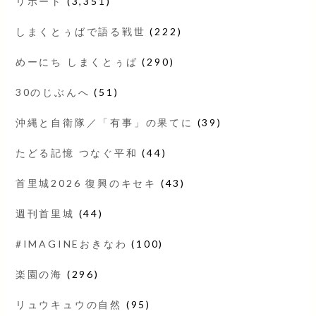
リポート
(3,351)
しまくとぅばで語る戦世
(222)
めーにち しまくとぅば
(290)
30のじぶんへ
(51)
沖縄と自衛隊／「有事」の果てに
(39)
たどる記憶 つなぐ平和
(44)
首里城2026 復興のキセキ
(43)
週刊首里城
(44)
#IMAGINEおきなわ
(100)
楽園の海
(296)
リュウキュウの自然
(95)