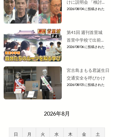
けに説明会 「検討...
2026/08/04 に投稿された
第41回 週刊首里城
首里中学校で出前...
2026/08/06 に投稿された
宮古島まもる君誕生日
交通安全を呼びかけ
2026/08/05 に投稿された
2026年8月
日
月
火
水
木
金
土