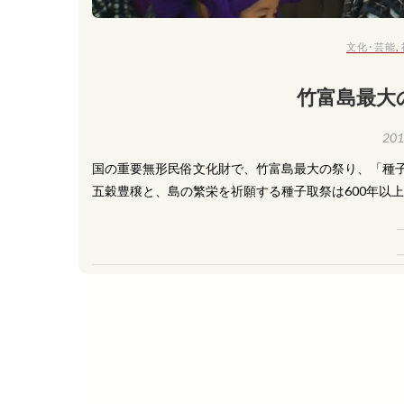
文化･芸能
,
竹富島最大
20
国の重要無形民俗文化財で、竹富島最大の祭り、「種子
五穀豊穣と、島の繁栄を祈願する種子取祭は600年以上