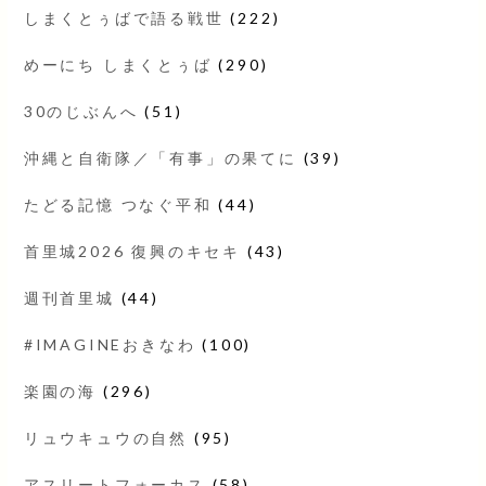
しまくとぅばで語る戦世
(222)
めーにち しまくとぅば
(290)
30のじぶんへ
(51)
沖縄と自衛隊／「有事」の果てに
(39)
たどる記憶 つなぐ平和
(44)
首里城2026 復興のキセキ
(43)
週刊首里城
(44)
#IMAGINEおきなわ
(100)
楽園の海
(296)
リュウキュウの自然
(95)
アスリートフォーカス
(58)