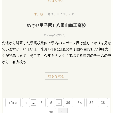
続きを読む
未分類
野球
、
甲子園
、
石垣
めざせ甲子園1 八重山商工高校
2006年5月29日
先週から開幕した県高校総体で県内のスポーツ界は盛り上がりを見せ
ていますが、いよいよ、来月17日には夏の甲子園を目指した沖縄大
会が開幕します。そこで、今年も今大会に出場する県内のチームの中
から、有力校や…
続きを読む
« First
«
...
3
6
...
35
36
37
38
39
40