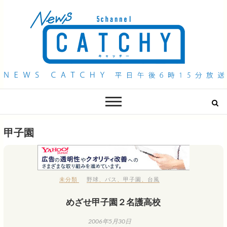
QAB NEWS Headline
キャッチー 月曜〜金曜 午後6時15分放送
甲子園
未分類
野球
、
バス
、
甲子園
、
台風
めざせ甲子園２名護高校
2006年5月30日