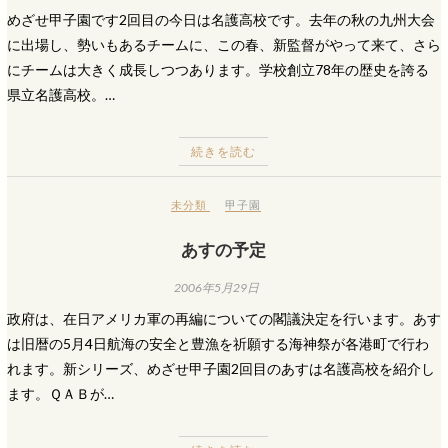
めざせ甲子園です2回目の今日は名護高校です。去年の秋の九州大会
に出場し、勢いもあるチームに、この春、新監督がやって来て、さら
にチームは大きく成長しつつあります。学校創立78年の歴史を誇る
県立名護高校。…
続きを読む
未分類
甲子園
あすの予定
2006年5月29日
政府は、在日アメリカ軍の再編についての閣議決定を行います。あす
は旧暦の5月4日航海の安全と豊漁を祈願する海神祭が各港町で行わ
れます。新シリーズ、めざせ甲子園2回目のあすは名護高校を紹介し
ます。ＱＡＢが…