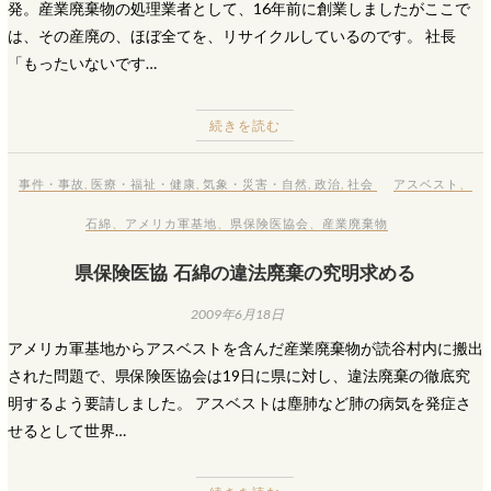
発。産業廃棄物の処理業者として、16年前に創業しましたがここで
は、その産廃の、ほぼ全てを、リサイクルしているのです。 社長
「もったいないです…
続きを読む
事件・事故
,
医療・福祉・健康
,
気象・災害・自然
,
政治
,
社会
アスベスト
、
石綿
、
アメリカ軍基地
、
県保険医協会
、
産業廃棄物
県保険医協 石綿の違法廃棄の究明求める
2009年6月18日
アメリカ軍基地からアスベストを含んだ産業廃棄物が読谷村内に搬出
された問題で、県保険医協会は19日に県に対し、違法廃棄の徹底究
明するよう要請しました。 アスベストは塵肺など肺の病気を発症さ
せるとして世界…