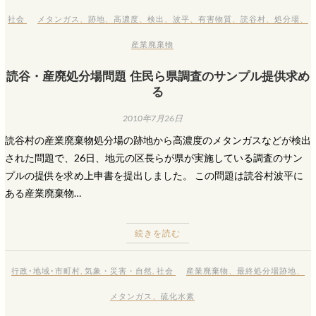
社会
メタンガス
、
跡地
、
高濃度
、
検出
、
波平
、
有害物質
、
読谷村
、
処分場
、
産業廃棄物
読谷・産廃処分場問題 住民ら県調査のサンプル提供求め
る
2010年7月26日
読谷村の産業廃棄物処分場の跡地から高濃度のメタンガスなどが検出
された問題で、26日、地元の区長らが県が実施している調査のサン
プルの提供を求め上申書を提出しました。 この問題は読谷村波平に
ある産業廃棄物…
続きを読む
行政･地域･市町村
,
気象・災害・自然
,
社会
産業廃棄物
、
最終処分場跡地
、
メタンガス
、
硫化水素