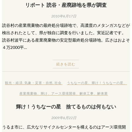
リポート 読谷・産廃跡地を県が調査
2010年6月17日
読谷村の産業廃棄物の最終処分場跡地で、高濃度のメタンガスなどが
検出されたとして、県が独自に調査を行いました。実近記者です。
読谷村波平にある産業廃棄物の安定型最終処分場跡地。広さはおよそ
４万2000平…
続きを読む
観光・経済
,
気象・災害・自然
,
社会
うちなーの星
、
輝け！うちなーの星
、
産業廃棄物
、
輝け
、
アース環境開発
、
解体工事
、
解体業
輝け！うちなーの星 捨てるものは何もない
2009年6月22日
うるま市に、広大なリサイクルセンターを構えるのはアース環境開